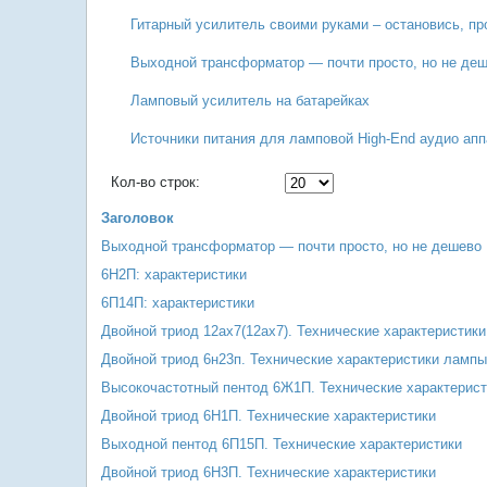
Гитарный усилитель своими руками – остановись, пр
Выходной трансформатор — почти просто, но не де
Ламповый усилитель на батарейках
Источники питания для ламповой High-End аудио ап
Кол-во строк:
Заголовок
Выходной трансформатор — почти просто, но не дешево
6Н2П: характеристики
6П14П: характеристики
Двойной триод 12ax7(12ах7). Технические характеристик
Двойной триод 6н23п. Технические характеристики лампы
Высокочастотный пентод 6Ж1П. Технические характерис
Двойной триод 6Н1П. Технические характеристики
Выходной пентод 6П15П. Технические характеристики
Двойной триод 6Н3П. Технические характеристики