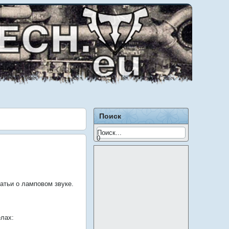
Поиск
0
атьи о ламповом звуке.
елах: