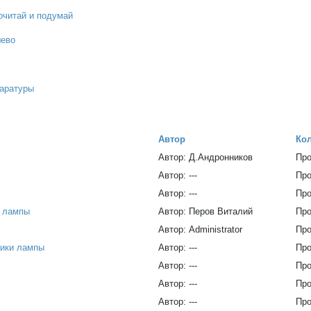
очитай и подумай
шево
паратуры
Автор
Ко
Автор: Д.Андронников
Про
Автор: ---
Про
Автор: ---
Про
и лампы
Автор: Перов Виталий
Про
Автор: Administrator
Про
тики лампы
Автор: ---
Про
Автор: ---
Про
Автор: ---
Про
Автор: ---
Про