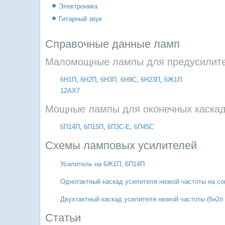
Электроника
Гитарный звук
Справочные данные ламп
Маломощные лампы для предусилит
6Н1П
,
6Н2П
,
6Н3П,
6Н9С
,
6Н23П
,
6Ж1П
12AX7
Мощные лампы для оконечных каска
6П14П
,
6П15П
,
6П3С-Е
,
6П45С
Схемы ламповых усилителей
Усилитель на 6Ж1П, 6П14П
Однотактный каскад усилителя низкой частоты на со
Двухтактный каскад усилителя низкой частоты (6н2п 
Статьи