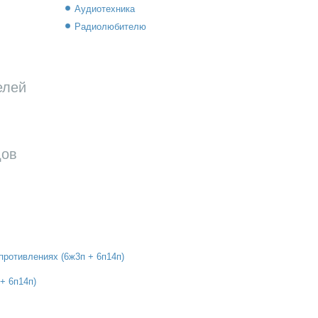
Аудиотехника
Радиолюбителю
елей
дов
противлениях (6ж3п + 6п14п)
+ 6п14п)