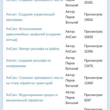
20181
Виталий
Автор:
Artcam: Создание управляющей
Просмотров:
Перов
программы
19916
Виталий
ArtCam: Использование
Автор:
Просмотров:
криволинейных профилей (создание
ArtCam
16929
кольца)
Автор:
Просмотров:
ArtCam: Импорт рельефа из файла
ArtCam
15366
Автор:
Artcam: создание рельефа по
Просмотров:
Перов
изображению
13476
Виталий
Автор:
ArtCam: Сознание трёхмерного текста
Просмотров:
Перов
на этапе обработки траекторий
12460
Виталий
Автор:
ArtCam: Моделирование процесса
Просмотров:
Перов
механической обработки
9297
Виталий
Просмотров: