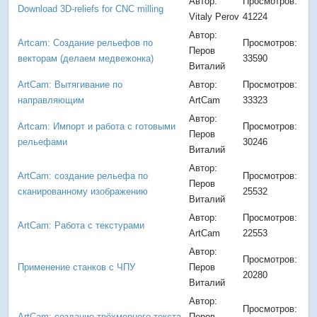
Автор:
Просмотров:
Download 3D-reliefs for CNC milling
Vitaly Perov
41224
Автор:
Artcam: Создание рельефов по
Просмотров:
Перов
векторам (делаем медвежонка)
33590
Виталий
ArtCam: Вытягивание по
Автор:
Просмотров:
направляющим
ArtCam
33323
Автор:
Artcam: Импорт и работа с готовыми
Просмотров:
Перов
рельефами
30246
Виталий
Автор:
ArtCam: создание рельефа по
Просмотров:
Перов
сканированному изображению
25532
Виталий
Автор:
Просмотров:
ArtCam: Работа с текстурами
ArtCam
22553
Автор:
Просмотров:
Применение станков с ЧПУ
Перов
20280
Виталий
Автор:
Просмотров:
ArtCam: создание трёхмерного текста
Перов