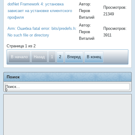
dotNet Framework 4: установка
Автор:
Просмотров:
зависает на установке клиентского
Перов
21349
профиля
Виталий
Автор:
Arm: Ошибка fatal error: bits/predefs.h:
Просмотров:
Перов
No such file or directory
3911
Виталий
Страница 1 из 2
В начало
Назад
1
2
Вперед
В конец
Поиск
0