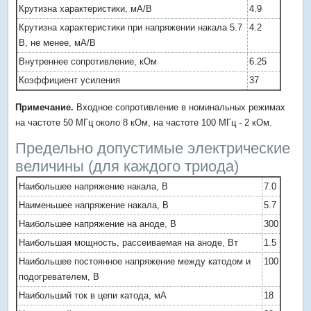
Крутизна характеристики, мА/В
4.9
Крутизна характеристики при напряжении накала 5.7
4.2
В, не менее, мА/В
Внутреннее сопротивление, кОм
6.25
Коэффициент усиления
37
Примечание.
Входное сопротивление в номинальных режимах
на частоте 50 МГц около 8 кОм, на частоте 100 МГц - 2 кОм.
Предельно допустимые электрические
величины (для каждого триода)
Наибольшее напряжение накала, В
7.0
Наименьшее напряжение накала, В
5.7
Наибольшее напряжение на аноде, В
300
Наибольшая мощность, рассеиваемая на аноде, Вт
1.5
Наибольшее постоянное напряжение между катодом и
100
подогревателем, В
Наибольший ток в цепи катода, мА
18