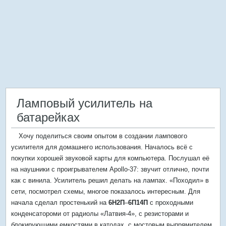
Ламповый усилитель на
батарейках
Хочу поделиться своим опытом в создании лампового
усилителя для домашнего использования. Началось всё с
покупки хорошей звуковой карты для компьютера. Послушал её
на наушники с проигрывателем Apollo-37: звучит отлично, почти
как с винила. Усилитель решил делать на лампах. «Походил» в
сети, посмотрел схемы, многое показалось интересным. Для
начала сделал простенький на
6Н2П
–
6П14П
с проходными
конденсатороми от радиолы «Латвия-4», с резисторами и
блокирующими емкостями в катодах, с мостовым выпрямителем