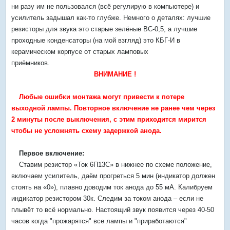
ни разу им не пользовался (всё регулирую в компьютере) и
усилитель задышал как-то глубже. Немного о деталях: лучшие
резисторы для звука это старые зелёные ВС-0,5, а лучшие
проходные конденсаторы (на мой взгляд) это КБГ-И в
керамическом корпусе от старых ламповых
приёмников.
ВНИМАНИЕ !
Любые ошибки монтажа могут привести к потере
выходной лампы. Повторное включение не ранее чем через
2 минуты после выключения, с этим приходится мирится
чтобы не усложнять схему задержкой анода.
Первое включение:
Ставим резистор «Ток 6П13С» в нижнее по схеме положение,
включаем усилитель, даём прогреться 5 мин (индикатор должен
стоять на «0»), плавно доводим ток анода до 55 мА. Калибруем
индикатор резистором 30к. Следим за током анода – если не
плывёт то всё нормально. Настоящий звук появится через 40-50
часов когда "прожарятся" все лампы и "приработаются"