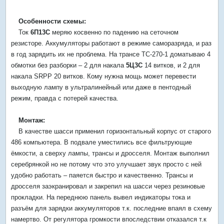
Особенности схемы:
Ток
6П13С
меряю косвенно по падению на сеточном
резисторе. Аккумуляторы работают в режиме саморазряда, и раз
в год зарядить их не проблема. На трансе ТС-270-1 доматываю 4
обмотки без разборки – 2 для накала
5Ц3С
14 витков, и 2 для
накала SRPP 20 витков. Кому нужна мощь может перевести
выходную лампу в ультралинейный или даже в пентодный
режим, правда с потерей качества.
Монтаж:
В качестве шасси применил горизонтальный корпус от старого
486 компьютера. В подвале уместились все фильтрующие
ёмкости, а сверху лампы, трансы и дросселя. Монтаж выполнил
серебрянкой но не потому что это улучшает звук просто с ней
удобно работать – паяется быстро и качественно. Трансы и
дросселя заэкранировал и закрепил на шасси через резиновые
прокладки. На переднюю панель вывел индикаторы тока и
разъём для зарядки аккумуляторов т.к. последние впаял в схему
намертво. От регулятора громкости впоследствии отказался т.к