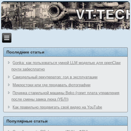
Последние статьи
Gonka: как пользоваться умной LLM моделью для openClaw
почти забесплатно
Самодельный рекуператор: год в эксплуатации
Микростоки или где продавать фотографии
Починка старильной машины Beko (горит плата управления
после смены замка люка (УБЛ))
Как правильно продвигать своё видео на YouTube
Популярные статьи