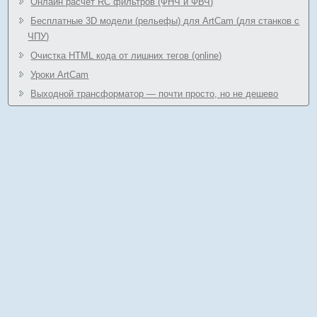
Онлайн расчёт RC фильтров (ФНЧ и ФВЧ)
Бесплатные 3D модели (рельефы) для ArtCam (для станков с
ЧПУ)
Очистка HTML кода от лишних тегов (online)
Уроки ArtCam
Выходной трансформатор — почти просто, но не дешево