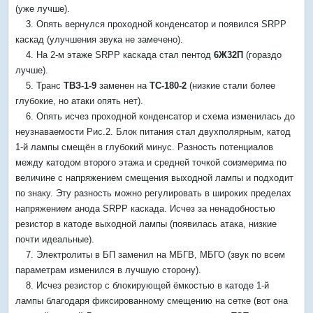
(уже лучше).
3. Опять вернулся проходной конденсатор и появился SRPP
каскад (улучшения звука не замечено).
4. На 2-м этаже SRPP каскада стал пентод
6Ж32П
(гораздо
лучше).
5. Транс
ТВЗ-1-9
заменен на
ТС-180-2
(низкие стали более
глубокие, но атаки опять нет).
6. Опять исчез проходной конденсатор и схема изменилась до
неузнаваемости Рис.2. Блок питания стал двухполярным, катод
1-й лампы смещён в глубокий минус. Разность потенциалов
между катодом второго этажа и средней точкой соизмерима по
величине с напряжением смещения выходной лампы и подходит
по знаку. Эту разность можно регулировать в широких пределах
напряжением анода SRPP каскада. Исчез за ненадобностью
резистор в катоде выходной лампы (появилась атака, низкие
почти идеальные).
7. Электролиты в БП заменил на МБГВ, МБГО (звук по всем
параметрам изменился в лучшую сторону).
8. Исчез резистор с блокирующей ёмкостью в катоде 1-й
лампы благодаря фиксированному смещению на сетке (вот она