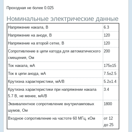
Проходная не более 0.025
Номинальные электрические данные
Напряжение накала, В
6.3
Напряжение на аноде, В
120
Напряжение на второй сетке, В
120
Сопротивление в цепи катода для автоматического
200
смещения, Ом
Ток накала, мА
175±15
Ток в цепи анода, мА
7.5±2.5
Крутизна характеристики, мА/В
5.2±1.4
Крутизна характеристики при напряжении накала
3.4
5.7 В, не менее, мА/В
Эквивалентное сопротивление внутриламповых
1800
шумов, Ом
Входное сопротивление на частоте 60 МГц, кОм
от 12
до 25