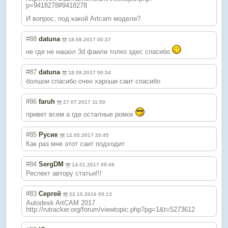
p=9418278#9418278
И вопрос, под какой Artcam модели?
#88
datuna
18.08.2017 00:37
не где не нашол 3d фаили толко здес спасибо
#87
datuna
18.08.2017 00:34
болшои спасибо очен хароши саит спасибо
#86
faruh
27.07.2017 11:50
привет всем а где осталные ромок
#85
Русик
12.05.2017 20:45
Как раз мне этот саит подходит
#84
SergDM
14.01.2017 09:49
Респект автору статьи!!!
#83
Сергей
22.10.2016 09:13
Autodesk ArtCAM 2017
http://rutracker.org/forum/viewtopic.php?pg=1&t=5273612