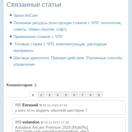
Связанные статьи
Уроки ArtCam
Полезные ресурсы (конструкции станков с ЧПУ, технологии,
советы, обмен опытом, софт)
Применение станков с ЧПУ
Готовые станки с ЧПУ, комплектующие, расходные
материалы
Шаговые двигатели. Принцип действия. Различные способы
управления
Комментарии
1
2
3
4
5
6
7
8
9
#90
Евгений
30.10.2023 07:02
у кого есть модель обычной шестерни ?
#89
volandon
19.12.2017 17:28
Autodesk Artcam Premium 2018 [Multi/Ru]
http://nnm-club.name/forum/viewtopic.php?