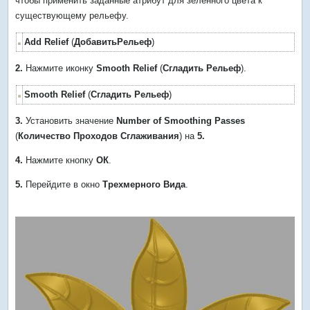
чтобы применить заданные атрибут для зеленного цвета к
существующему рельефу.
Add Relief
(
ДобавитьРельеф
)
2.
Нажмите иконку
Smooth Relief
(
Сгладить Рельеф
).
Smooth Relief
(
Сгладить Рельеф
)
3.
Установить значение
Number of Smoothing Passes
(
Количество Проходов Сглаживания
) на
5.
4.
Нажмите кнопку
ОК
.
5.
Перейдите в окно
Трехмерного Вида
.