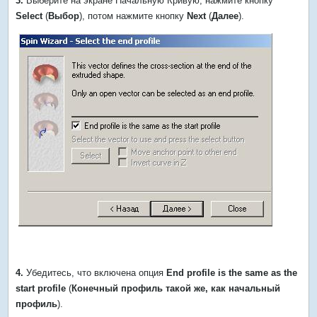
3.
Выберите на экране Начальную Кривую, нажмите кнопку
Select
(
Выбор
), потом нажмите кнопку
Next
(
Далее
).
4.
Убедитесь, что включена опция
End profile is the same as the
start profile
(
Конечный профиль такой же, как начальный
профиль
).