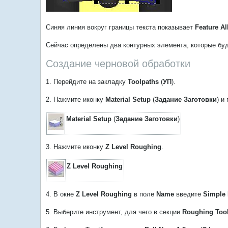
Синяя линия вокруг границы текста показывает
Feature A
Сейчас определены два контурных элемента, которые буд
Создание черновой обработки
1. Перейдите на закладку
Toolpaths
(
УП
).
2. Нажмите иконку
Material Setup
(
Задание Заготовки
) и
Material Setup
(
Задание Заготовки
)
3. Нажмите иконку
Z Level Roughing
.
Z Level Roughing
4. В окне
Z Level Roughing
в поле
Name
введите
Simple 
5. Выберите инструмент, для чего в секции
Roughing Too