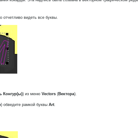
о отчетливо видеть все буквы.
ь Конгур(ы)
) из меню
Vectors
(
Вектора
).
р
) обведите рамкой буквы
Art
.