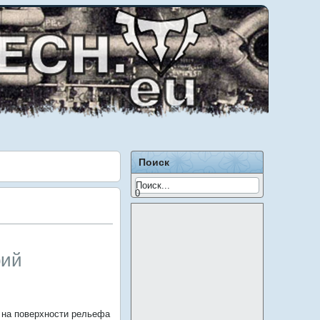
Поиск
0
рий
 на поверхности рельефа