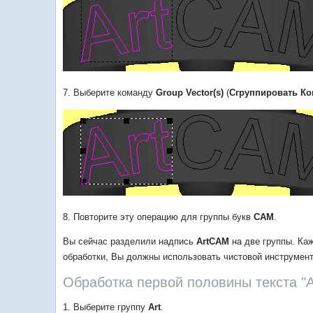
7. Выберите команду
Group Vector(s)
(
Сгруппировать Ко
8. Повторите эту операцию для группы букв
САМ
.
Вы сейчас разделили надпись
ArtCAM
на две группы. Ка
обработки, Вы должны использовать чистовой инструмент
Обработка первой половины текста "A
1. Выберите группу
Art
.