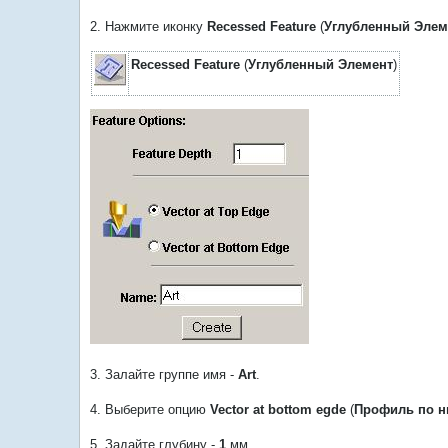
2. Нажмите иконку
Recessed Feature
(
Углубленный Элем
Recessed Feature
(
Углубленный Элемент
)
3. Залайте группе имя -
Art
.
4. Выберите опцию
Vector at bottom egde
(
Профиль по н
5. Задайте глубину -
1
мм.