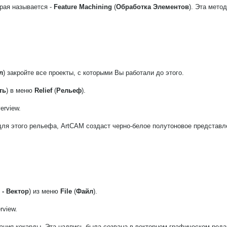
рая называется -
Feature Machining
(
Обработка Элементов
). Эта мето
л
) закройте все проекты, с которыми Вы работали до этого.
ть
) в меню
Relief
(
Рельеф
).
erview.
для этого рельефа, ArtCAM создаст черно-белое полутоновое представл
 - Вектор
) из меню
File
(
Файл
).
rview.
ания кокарды. Эта надпись была созвана в векторном графическом реда