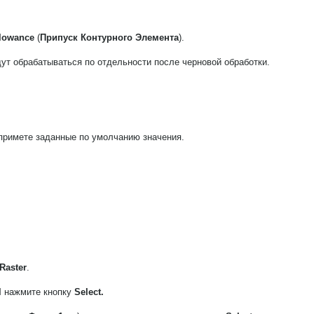
llowance
(
Припуск Контурного Элемента
).
ут обрабатываться по отдельности после черновой обработки.
 примете заданные по умолчанию значения.
Raster
.
l
нажмите кнопку
Select.