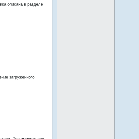
дика описана в разделе
ение загруженного
кторе. При импорте все