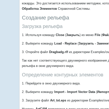
кокарды. Это достигается использованием методики, кото
Обработка Элементов
Справочной Системы.
Создание рельефа
Загрузка рельефа
1. Используя команду
Close
(
Закрыть
) из меню
File
(
Фай
2. Выберите команду
Load - Replace
(
Загрузить - Замени
3. Откройте файл
Dragbadg.rlf
из директории Examples/ov
Так как нет соответствующего двухмерного изображения 
рельефа в окне двухмерного вида.
Определение контурных элементов
1. Перейдите в окно двухмерного вида.
2. Выберите команду
Import - Import Vector Data
(
Импорт
3. Загрузите файл
Art_txt.eps
из директории Examples/ove
Надпись
ArtCAM
появляется в виде контура поверх основ