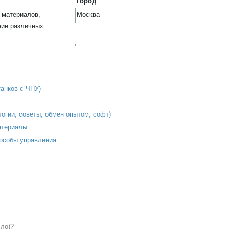
Город
 материалов,
Москва
ние различных
анков с ЧПУ)
логии, советы, обмен опытом, софт)
атериалы
пособы управления
сло)?