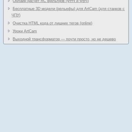
Онлайн расчёт RC фильтров (ФНЧ и ФВЧ)
Бесплатные 3D модели (рельефы) для ArtCam (для станков с
ЧПУ)
Очистка HTML кода от лишних тегов (online)
Уроки ArtCam
Выходной трансформатор — почти просто, но не дешево