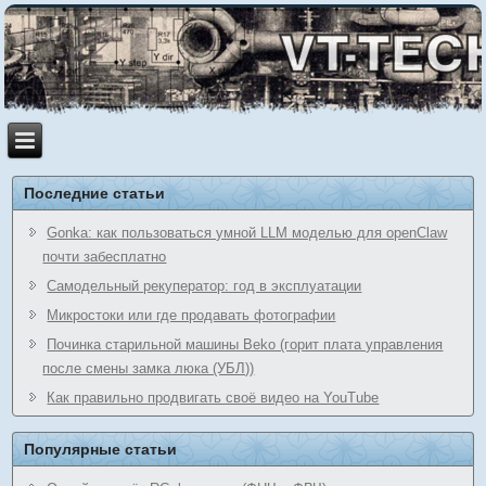
Последние статьи
Gonka: как пользоваться умной LLM моделью для openClaw
почти забесплатно
Самодельный рекуператор: год в эксплуатации
Микростоки или где продавать фотографии
Починка старильной машины Beko (горит плата управления
после смены замка люка (УБЛ))
Как правильно продвигать своё видео на YouTube
Популярные статьи