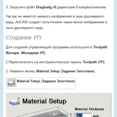
3. Загрузите файл
Dragbadg.rlf
директории Examples/overview.
Так как не имеется никакого изображения в окне двухмерного
вида, АrtСАМ создает полутоновое черно-белое изображение в
окне двухмерного вида.
Создание УП
Для создания управляющей программы используется
Toolpath
Manager
(
Менеджер УП
).
1.Переключитесь на инструментальную панель
Toolpath
(
УП
).
2. Нажмите иконку
Material Setup
(
Задание Заготовки
).
Material Setup
(
Задание Заготовки
)