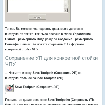
Теперь Вы можете исследовать траекторию движения
инструмента так же, как было описано в главе
Управление
Окном Трехмерного Вида
раздела
Создание Трехмерного
Рельефа
. Сейчас Вы можете сохранить УП в формате
конкретной стойки ЧПУ.
Сохранение УП для конкретной стойки
ЧПУ
1. Нажмите иконку
Save Toolpath
(
Сохранить УП
) на
инструментальной панели
Toolpath
(
УП
).
Save Toolpath
(
Сохранить УП
)
Появляется диалоговое окно
Save Toolpaths
(
Сохранить УП
).
Если Вы создали несколько управляющих программ или имеете