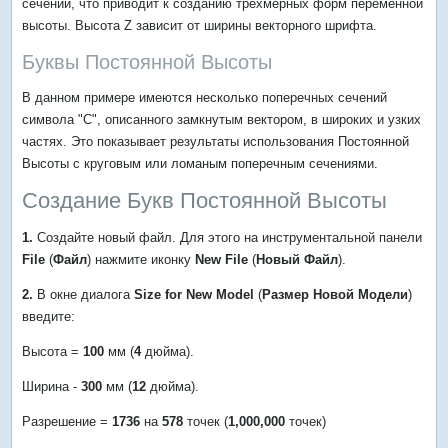
сечении, что приводит к созданию трехмерных форм переменной
высоты. Высота Z зависит от ширины векторного шрифта.
Буквы Постоянной Высоты
В данном примере имеются несколько поперечных сечений
символа "С", описанного замкнутым вектором, в широких и узких
частях. Это показывает результаты использования Постоянной
Высоты с круговым или ломаным поперечным сечениями.
Создание Букв Постоянной Высоты
1.
Создайте новый файл. Для этого на инструментальной панели
File
(
Файл
) нажмите иконку
New File
(
Новый Файл
).
2.
В окне диалога
Size for
New Model
(
Размер Новой Модели
)
введите:
Высота =
100
мм (
4
дюйма).
Ширина -
300
мм (
12
дюйма).
Разрешение =
1736
на
578
точек (
1,000,000
точек)