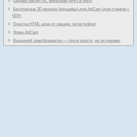
Онлайн расчёт RC фильтров (ФНЧ и ФВЧ)
Бесплатные 3D модели (рельефы) для ArtCam (для станков с
ЧПУ)
Очистка HTML кода от лишних тегов (online)
Уроки ArtCam
Выходной трансформатор — почти просто, но не дешево