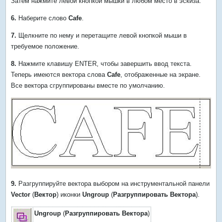
Затем нажмите левой кнопкой мышки в любом место в эскиза.
6.
Наберите слово
Cafe
.
7.
Щелкните по нему и перетащите левой кнопкой мыши в
требуемое положение.
8.
Нажмите клавишу ENTER, чтобы завершить ввод текста.
Теперь имеются вектора слова
Cafe
, отображенные на экране.
Все вектора сгруппированы вместе по умолчанию.
9.
Разгруппируйте вектора выбором на инструментальной панели
Vector
(
Вектор
) иконки
Ungroup
(
Разгруппировать Вектора
).
Ungroup
(
Разгруппировать Вектора
)