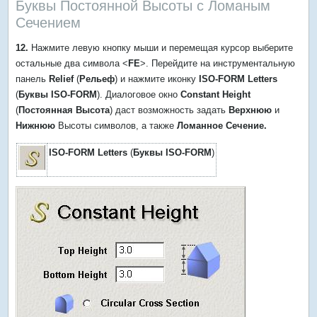
Буквы Постоянной Высоты с Ломаным
Сечением
12.
Нажмите левую кнопку мыши и перемещая курсор выберите
остальные два символа <
FE
>. Перейдите на инструментальную
панель
Relief
(
Рельеф
) и нажмите иконку
ISO-FORM Letters
(
Буквы ISO-FORM
). Диалоговое окно
Constant Height
(
Постоянная Высота
) даст возможность задать
Верхнюю
и
Нижнюю
Высоты символов, а также
Ломанное Сечение.
ISO-FORM Letters
(
Буквы ISO-FORM
)