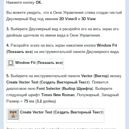
Нажмите кнопку
ОК.
Вы можете увидеть, что в Окне Управления слева создан чистый
Двухмерный Вид под именем
2D View:0
и
3
D View
.
3.
Выберите Двухмерный вид и раскройте его на весь экран его
двойным щелчком по имени вида в Окне Управления.
4.
Раскройте эскиз на весь экран нажатием кнопки
Window Fit
(
Показать
все
) на инструментальной панели Двухмерного вида.
Window Fit
(
Показать
все
)
5.
Выберите на инструментальной панели
Vector
(
Вектор
) иконку
Create Vector Text
(
Создать Векторный Текст
). Появится
диалоговое окно
Font Selector
(
Выбор Шрифта
). Выберите
следующий шрифт
Times New Roman
, Полужирный, Западный.
Размер =
75
мм (
3.2
дюйма)
Create Vector Text
(
Создать Векторный Текст
)