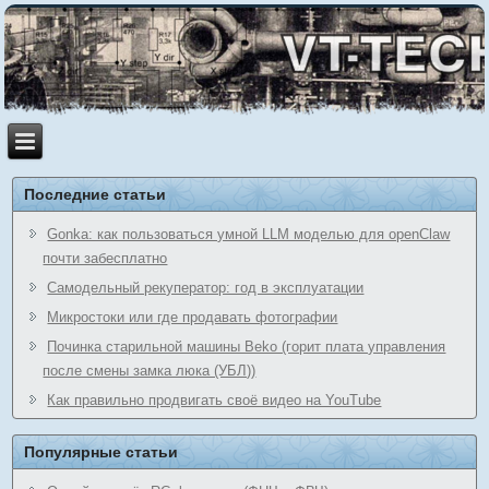
Последние статьи
Gonka: как пользоваться умной LLM моделью для openClaw
почти забесплатно
Самодельный рекуператор: год в эксплуатации
Микростоки или где продавать фотографии
Починка старильной машины Beko (горит плата управления
после смены замка люка (УБЛ))
Как правильно продвигать своё видео на YouTube
Популярные статьи