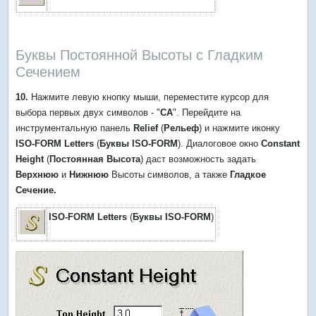
Буквы Постоянной Высоты с Гладким
Сечением
10.
Нажмите левую кнопку мыши, переместите курсор для
выбора первых двух символов - "
СA
". Перейдите на
инструментальную панель
Relief
(
Рельеф
) и нажмите иконку
ISO-FORM Letters
(
Буквы ISO-FORM
). Диалоговое окно
Constant
Height
(
Постоянная Высота
) даст возможность задать
Верхнюю
и
Нижнюю
Высоты символов, а также
Гладкое
Сечение.
ISO-FORM Letters
(
Буквы ISO-FORM
)