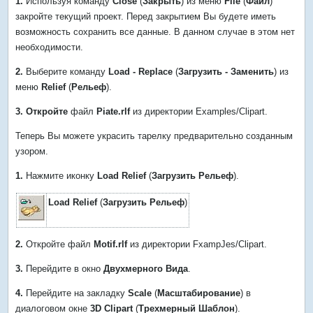
1.
Используя команду
Close
(
Закрыть
) из меню
File
(
Файл
)
закройте текущий проект. Перед закрытием Вы будете иметь
возможность сохранить все данные. В данном случае в этом нет
необходимости.
2.
Выберите команду
Load - Replace
(
Загрузить - Заменить
) из
меню
Relief
(
Рельеф
).
3. Откройте
файл
Piate.rlf
из директории Examples/Clipart.
Теперь Вы можете украсить тарелку предварительно созданным
узором.
1.
Нажмите иконку
Load Relief
(
Загрузить Рельеф
).
Load Relief
(
Загрузить Рельеф
)
2.
Откройте файл
Motif.rlf
из директории FxampJes/Clipart.
3.
Перейдите в окно
Двухмерного Вида
.
4.
Перейдите на закладку
Scale
(
Масштабирование
) в
диалоговом окне
3D Clipart
(
Трехмерный Шаблон
).