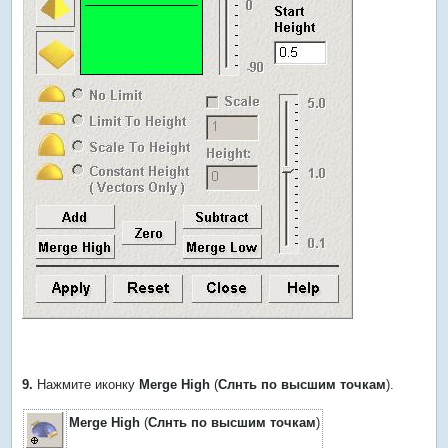
9.
Нажмите иконку
Merge High
(
Слнть по высшим точкам
).
Merge High
(
Слнть по высшим точкам
)