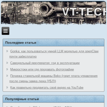
Последние статьи
Gonka: как пользоваться умной LLM моделью для openClaw
почти забесплатно
Самодельный рекуператор: год в эксплуатации
Микростоки или где продавать фотографии
Починка старильной машины Beko (горит плата управления
после смены замка люка (УБЛ))
Как правильно продвигать своё видео на YouTube
Популярные статьи