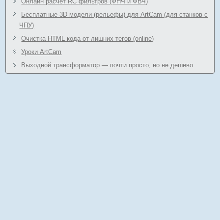
Онлайн расчёт RC фильтров (ФНЧ и ФВЧ)
Бесплатные 3D модели (рельефы) для ArtCam (для станков с
ЧПУ)
Очистка HTML кода от лишних тегов (online)
Уроки ArtCam
Выходной трансформатор — почти просто, но не дешево