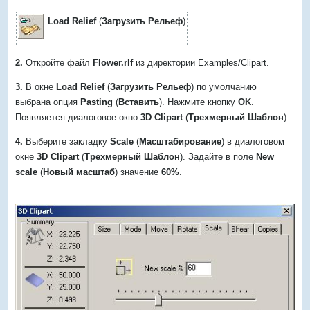
Load Relief
(
Загрузить Рельеф
)
2.
Откройте файл
Flower.rlf
из директории Examples/Clipart.
3.
В окне
Load Relief
(
Загрузить Рельеф
) по умолчанию
выбрана опция
Pasting
(
Вставить
). Нажмите кнопку
OK
.
Появляется диалоговое окно
3D Clipart
(
Трехмерный Шаблон
).
4.
Выберите закладку
Scale
(
Масштабирование
) в диалоговом
окне
3D Clipart
(
Трехмерный Шаблон
). Задайте в поле
New
scale
(
Новый масштаб
) значение
60%
.