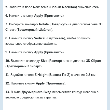
5.
Залайте в поле
New scale
(
Новый масштаб
) значение
25%
.
6.
Нажмите кнопку
Apply
(
Применить
).
7.
Выберите закладку
Rotate
(
Повернуть
) в диалоговом окне
3D
Clipart
(
Трехмерный Шаблон
).
8.
Нажмите кнопку
Vertical
(
Вертикаль
), чтобы получить
зеркальное отображение шаблона.
9.
Нажмите кнопку
Apply
(
Применить
).
10.
Выберите закладку
Size
(
Размер
) в окне диалога
3D Clipart
(
Трехмерный Клипарт
).
11.
Задайте в поле
Z Height
(
Высота По Z
) значение
0.2
мм.
12.
Нажмите кнопку
Apply
(
Применить
).
13.
В окне
Двухмерного Вида
переместите контур шаблона в
верхнюю среднюю часть тарелки.