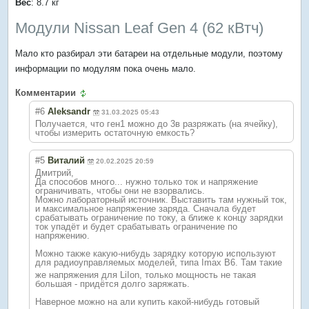
Вес
: 8.7 кг
Модули Nissan Leaf Gen 4 (62 кВтч)
Мало кто разбирал эти батареи на отдельные модули, поэтому
информации по модулям пока очень мало.
Комментарии
#6
Aleksandr
31.03.2025 05:43
Получается, что ген1 можно до 3в разряжать (на ячейку),
чтобы измерить остаточную емкость?
#5
Виталий
20.02.2025 20:59
Дмитрий,
Да способов много... нужно только ток и напряжение
ограничивать, чтобы они не взорвались.
Можно лабораторный источник. Выставить там нужный ток,
и максимальное напряжение заряда. Сначала будет
срабатывать ограничение по току, а ближе к концу зарядки
ток упадёт и будет срабатывать ограничение по
напряжению.
Можно также какую-нибудь зарядку которую используют
для радиоуправляемы
х моделей, типа Imax B6. Там такие
же напряжения для LiIon, только мощность не такая
большая - придётся долго заряжать.
Наверное можно на али купить какой-нибудь готовый