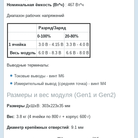
Номинальная ёмкость (Вт*ч)
: 467 Вт*ч
Диапазон рабочих напряжений
Разряд/Заряд
0-100%
20-80%
1 ячейка
3.0 В - 4.15 В
3.3 В - 4.0 В
Весь модуль
6.0 В - 8.3 В
6.6 В - 8.0 В
Выводные терминалы:
Токовые выводы - винт M6
Измерительный вывод (средняя точка) - винт M4
Размеры и вес модуля (Gen1 и Gen2)
Размеры
ДхШхВ: 303х223х35 мм
Вес
: 3.8 кг (4 ячейки по 800 г + корпус 600 г)
Диаметр крепёжных отверстий
: 9.1 мм