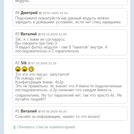
модуль...
#4
Дмитрий
19.02.2025 15:14
Подскажите пожалуйста как данный модуль можно
зарядить в домашних условиях, если нет спец зарядника
#3
Виталий
09.10.2024 21:05
Slk, я с вами не соглашусь.
Вы говорите про Gen 3.
Я видел фотку модуля - там 8 "пакетов" внутри. 4
последовательно и 2 параллельно.
#2
Slk
07.10.2024 21:15
Тот кто это писал, запутался!
По поводу ген³
Конфигурация ячеек: 4s2p
Это не правильно. 4s значит что 4 ёмкости подключенные
последовательно
, а 2p означает что каждая ёмкость
спаралелина. Но тут паралелий нет, так что просто 4s. Не
путайте людей!!!
#1
Виталий
05.06.2024 00:33
Спасибо за информацию, нашёл то что искал)
Обновить список комментариев