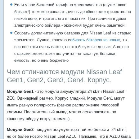
Если у вас биржевой тариф на электричество (а уже такое
бывает!) то можно запасать очень дешёвое электричество по
низкой цене, и тратить его в часы пик. При наличии в доме
электрического бойлера - экономия будет очень заметной.
Собрать дополнительную батарею для Nissan Leaf из старых
элементов. Лучше, конечно с
обирать батарею из новых
, т.к.
вес всё-таки очень важен, но это безумные деньги. А вот со
старыми элементами получится не такая уж большая
ёмкость, но очень бюджетно
Чем отличаются модули Nissan Leaf
Gen1, Gen2, Gen3, Gen4. Корпус.
Модули Gen1
- это модули аккумулятора 24 кВтч Nissan Leaf
ZE0. Одинарный размер. Корпус гладкий. Модули Gen1 могут
иметь разную полярность (разное расположение плюсовой
клеммы. Положительный вывод можно легко опознать по
красному ободку вокруг клеммы).
Модули Gen2
- модули аккумулятора той же ёмкости 24 кВтч,
но от более нового Nissan Leaf AZE0. Напомню, что в AZE0 была