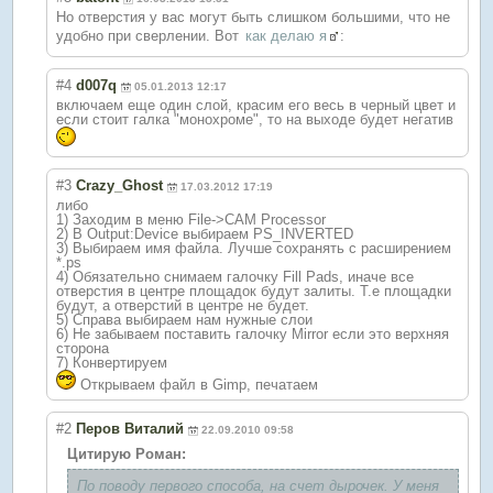
Но отверстия у вас могут быть слишком большими, что не
удобно при сверлении. Вот
как делаю я
:
#4
d007q
05.01.2013 12:17
включаем еще один слой, красим его весь в черный цвет и
если стоит галка "монохроме", то на выходе будет негатив
#3
Crazy_Ghost
17.03.2012 17:19
либо
1) Заходим в меню File->CAM Processor
2) В Output:Device выбираем PS_INVERTED
3) Выбираем имя файла. Лучше сохранять с расширением
*.ps
4) Обязательно снимаем галочку Fill Pads, иначе все
отверстия в центре площадок будут залиты. Т.е площадки
будут, а отверстий в центре не будет.
5) Справа выбираем нам нужные слои
6) Не забываем поставить галочку Mirror если это верхняя
сторона
7) Конвертируем
Открываем файл в Gimp, печатаем
#2
Перов Виталий
22.09.2010 09:58
Цитирую Роман:
По поводу первого способа, на счет дырочек. У меня