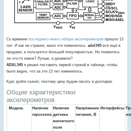
Со времени
последнего моего обзора акселерометров
прошло 13
лет. И как ни странно, мало что поменялось:
adxl345
всё ещё в
продаже, и пользуется большой популярностью. Но появилось
ли что-то новое? Лучше, и дешевле?
ADXL345
я решил поставить первой строкой в таблице, чтобы
было видно, что за эти 13 лет изменилось.
Курс рубля скачет, поэтому цену будем писать в долларах.
Общие характеристики
акселерометров
Модель
Наличие
Наличие
Напряжение
Интерфейсы
П
гироскопа
датчика
питания, В
из
магнитного
поля