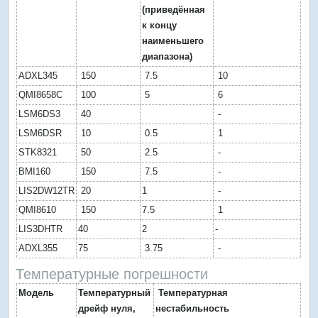
(приведённая
к концу
наименьшего
диапазона)
ADXL345
150
7.5
10
QMI8658C
100
5
6
LSM6DS3
40
-
LSM6DSR
10
0.5
1
STK8321
50
2.5
-
BMI160
150
7.5
-
LIS2DW12TR
20
1
-
QMI8610
150
7.5
1
LIS3DHTR
40
2
-
ADXL355
75
3.75
-
Температурные погрешности
Модель
Температурный
Температурная
дрейф нуля,
нестабильность