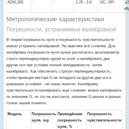
ADXL355
-
-
2.25 - 3.6
I2C, SPI
±2
±8
Метрологические характеристики
Погрешности, устраняемые калибровкой
В теории погрешность нуля и погрешность чувствительности
можно устранить калибровкой. На практике всё сложнее. Для
калибровки погрешности нуля нужно располагать акселерометр
строго перпендикулярно одной из осей, и калибровать две
другие оси при условии полной неподвижности, затем
калибровать. Как обеспечить строгую перпендикулярность,
чтобы проекция вектора G не попадала на другие две оси в
домашних условиях - не очень понятно. Калибровку
чувствительности калибровать ещё сложнее: можно калибровать
по значению G, но это не константа, значение G разное в разных
точках нашей планеты.
Модель
Погрешность
Приведённая
Погрешность
нуля, mg
погрешность
чувствительности
нуля, %