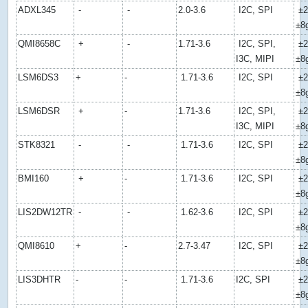
ADXL345
-
-
2.0-3.6
I2C, SPI
±2
±8
QMI8658C
+
-
1.71-3.6
I2C, SPI,
±2
I3C, MIPI
±8
LSM6DS3
+
-
1.71-3.6
I2C, SPI
±2
±8
LSM6DSR
+
-
1.71-3.6
I2C, SPI,
±2
I3C, MIPI
±8
STK8321
-
-
1.71-3.6
I2C, SPI
±2
±8
BMI160
+
-
1.71-3.6
I2C, SPI
±2
±8
LIS2DW12TR
-
-
1.62-3.6
I2C, SPI
±2
±8
QMI8610
+
-
2.7-3.47
I2C, SPI
±2
±8
LIS3DHTR
-
-
1.71-3.6
I2C, SPI
±2
±8