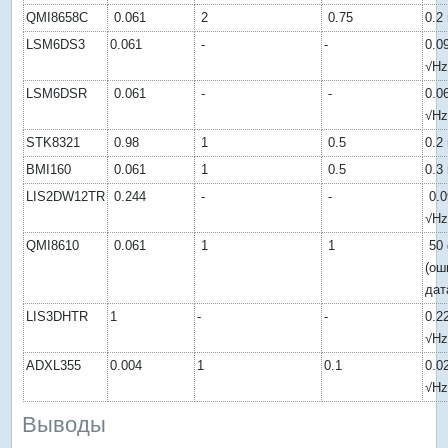
QMI8658C
0.061
2
0.75
0.2
LSM6DS3
0.061
-
-
0.0
√H
LSM6DSR
0.061
-
-
0.0
√H
STK8321
0.98
1
0.5
0.2
BMI160
0.061
1
0.5
0.3
LIS2DW12TR
0.244
-
-
0.0
√H
QMI8610
0.061
1
1
50 
(ош
дат
LIS3DHTR
1
-
-
0.2
√H
ADXL355
0.004
1
0.1
0.0
√H
Выводы