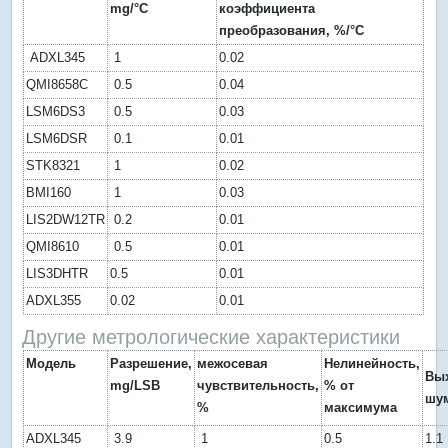
mg/°C
коэффициента
преобразования, %/°C
ADXL345
1
0.02
QMI8658C
0.5
0.04
LSM6DS3
0.5
0.03
LSM6DSR
0.1
0.01
STK8321
1
0.02
BMI160
1
0.03
LIS2DW12TR
0.2
0.01
QMI8610
0.5
0.01
LIS3DHTR
0.5
0.01
ADXL355
0.02
0.01
Другие метрологические характеристики
Модель
Разрешение,
межосевая
Нелинейность,
Вы
mg/LSB
чувствительность,
% от
шу
%
максимума
ADXL345
3.9
1
0.5
1.1