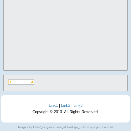
Link1
|
Link2
|
Link3
Copyright © 2013. All Rights Reserved.
Images by Flickr/goingslo,aussiegall,Rodrigo_Soldon,-just-jen-,FreeCat