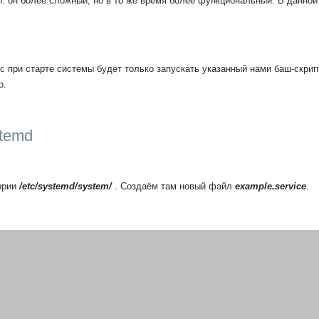
: он более сложный, но в то же время более функциональный. В данной
при старте системы будет только запускать указанный нами баш-скрипт
о.
stemd
ории
/etc/systemd/system/
. Создаём там новый файл
example.service
.