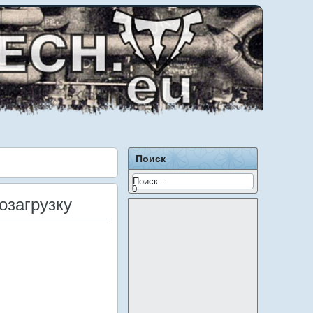
Поиск
0
озагрузку