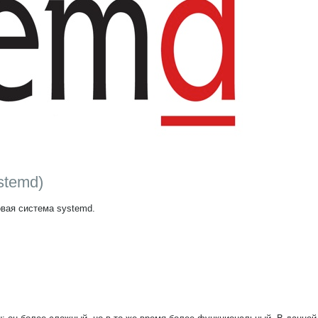
stemd)
овая система systemd.