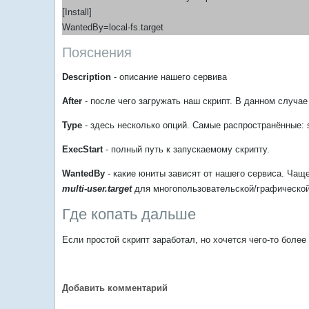
[Install]
WantedBy=local-fs.target
Пояснения
Description
- описание нашего сервива
After
- после чего загружать наш скрипт. В данном случа
Type
- здесь несколько опций. Самые распространённые: si
ExecStart
- полный путь к запускаемому скрипту.
WantedBy
- какие юниты завиcят от нашего сервиса. Чащ
multi-user.target
для многопользовательской/графической
Где копать дальше
Если простой скрипт заработал, но хочется чего-то боле
Добавить комментарий