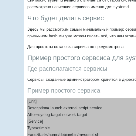
Синтаксис systemd немного отличается от старой системы
рассмотрено написание сервисов именно для systemd.
Что будет делать сервис
Здесь мы рассмотрим самый минимальный пример: сервис 
привычном bash мы уже можем писать всё, что нам угодн
Для простоты остановка сервиса не предусмотрена.
Пример простого сервсиса для sy
Где располагаются сервисы
Сервисы, созданные администратором хранятся в директ
Пример простого сервиса
[Unit]
Description=Launch external script service
After=syslog.target network.target
[Service]
Type=simple
ExecStart=/home/debian/bin/myscript.sh