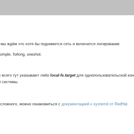
е мы ждём что хотя бы поднимется сеть и включится логирование.
mple, forking, oneshot.
е всего тут указывают либо
local-fs.target
для однопользовательской кон
 системы.
е сложного, можно ознакомиться с
документацией к systemd от RedHat
.