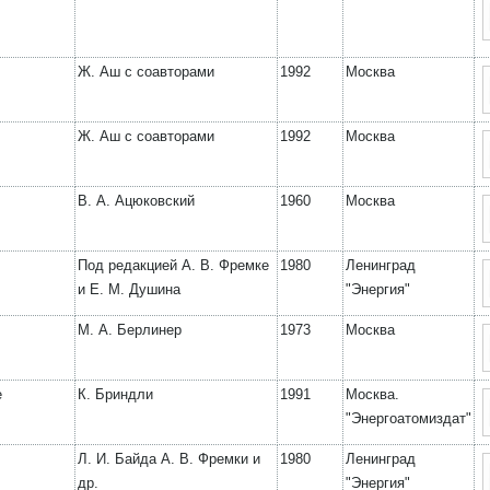
Ж. Аш с соавторами
1992
Москва
Ж. Аш с соавторами
1992
Москва
В. А. Ацюковский
1960
Москва
Под редакцией А. В. Фремке
1980
Ленинград
и Е. М. Душина
"Энергия"
М. А. Берлинер
1973
Москва
е
К. Бриндли
1991
Москва.
"Энергоатомиздат"
Л. И. Байда А. В. Фремки и
1980
Ленинград
др.
"Энергия"