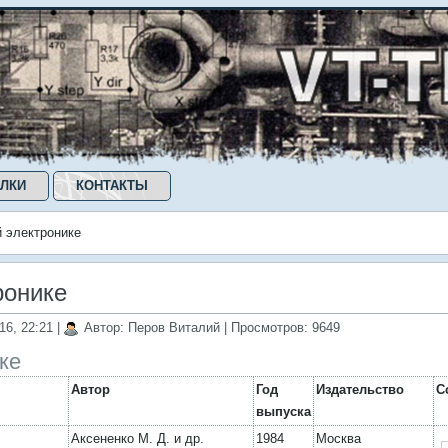
ЛКИ
КОНТАКТЫ
й электронике
ронике
16, 22:21
|
Автор: Перов Виталий
| Просмотров: 9649
ке
Автор
Год
Издательство
С
выпуска
Аксененко М. Д. и др.
1984
Москва