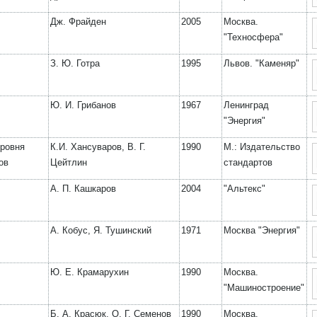
Дж. Фрайден
2005
Москва.
"Техносфера"
З. Ю. Готра
1995
Львов. "Каменяр"
Ю. И. Грибанов
1967
Ленинград
"Энергия"
уровня
К.И. Хансуваров, В. Г.
1990
М.: Издательство
ов
Цейтлин
стандартов
А. П. Кашкаров
2004
"Альтекс"
А. Кобус, Я. Тушинский
1971
Москва "Энергия"
Ю. Е. Крамарухин
1990
Москва.
"Машиностроение"
Б. А. Красюк, О. Г. Семенов
1990
Москва.