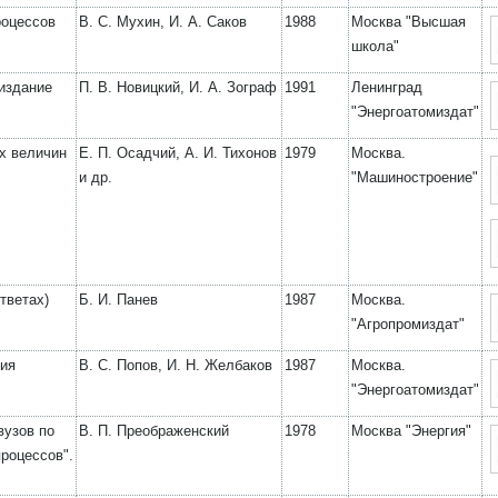
роцессов
В. С. Мухин, И. А. Саков
1988
Москва "Высшая
школа"
 издание
П. В. Новицкий, И. А. Зограф
1991
Ленинград
"Энергоатомиздат"
х величин
Е. П. Осадчий, А. И. Тихонов
1979
Москва.
и др.
"Машиностроение"
тветах)
Б. И. Панев
1987
Москва.
"Агропромиздат"
ния
В. С. Попов, И. Н. Желбаков
1987
Москва.
"Энергоатомиздат"
вузов по
В. П. Преображенский
1978
Москва "Энергия"
роцессов".