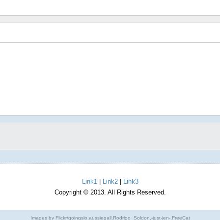
Link1
|
Link2
|
Link3
Copyright © 2013. All Rights Reserved.
Images by Flickr/goingslo,aussiegall,Rodrigo_Soldon,-just-jen-,FreeCat