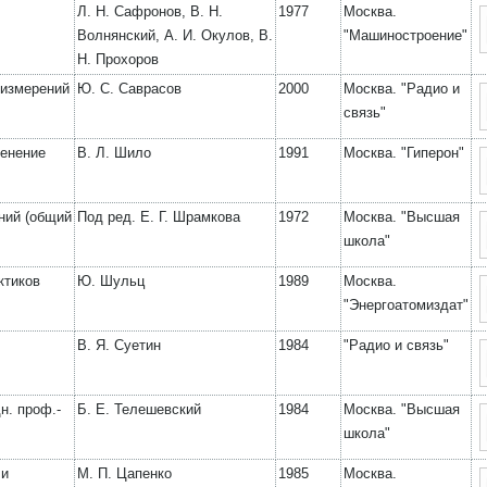
Л. Н. Сафронов, В. Н.
1977
Москва.
Волнянский, А. И. Окулов, В.
"Машиностроение"
Н. Прохоров
 измерений
Ю. С. Саврасов
2000
Москва. "Радио и
связь"
менение
В. Л. Шило
1991
Москва. "Гиперон"
ний (общий
Под ред. Е. Г. Шрамкова
1972
Москва. "Высшая
школа"
ктиков
Ю. Шульц
1989
Москва.
"Энергоатомиздат"
В. Я. Суетин
1984
"Радио и связь"
н. проф.-
Б. Е. Телешевский
1984
Москва. "Высшая
школа"
 и
М. П. Цапенко
1985
Москва.