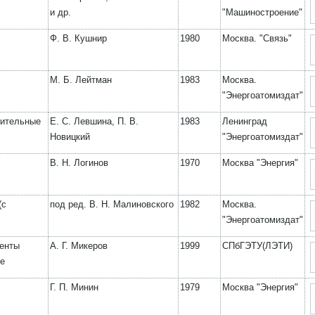
и др.
"Машиностроение"
Ф. В. Кушнир
1980
Москва. "Связь"
М. Б. Лейтман
1983
Москва.
"Энергоатомиздат"
рительные
Е. С. Левшина, П. В.
1983
Ленинград
Новицкий
"Энергоатомиздат"
В. Н. Логинов
1970
Москва "Энергия"
(с
под ред. В. Н. Малиновского
1982
Москва.
"Энергоатомиздат"
ненты
А. Г. Микеров
1999
СПбГЭТУ(ЛЭТИ)
ие
Г. П. Минин
1979
Москва "Энергия"