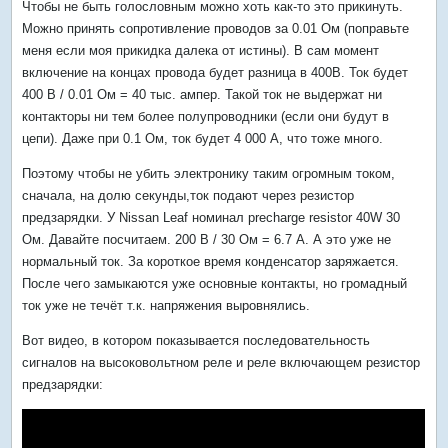
Чтобы не быть голословным можно хоть как-то это прикинуть.
Можно принять сопротивление проводов за 0.01 Ом (поправьте
меня если моя прикидка далека от истины). В сам момент
включение на концах провода будет разница в 400В. Ток будет
400 В / 0.01 Ом = 40 тыс. ампер. Такой ток не выдержат ни
контакторы ни тем более полупроводники (если они будут в
цепи). Даже при 0.1 Ом, ток будет 4 000 А, что тоже много.
Поэтому чтобы не убить электронику таким огромным током,
сначала, на долю секунды,ток подают через резистор
предзарядки. У Nissan Leaf номинал precharge resistor 40W 30
Ом. Давайте посчитаем. 200 В / 30 Ом = 6.7 А. А это уже не
нормальный ток. За короткое время конденсатор заряжается.
После чего замыкаются уже основные контакты, но громадный
ток уже не течёт т.к. напряжения выровнялись.
Вот видео, в котором показывается последовательность
сигналов на высоковольтном реле и реле включающем резистор
предзарядки: