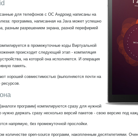
id
писанные для телефонов с ОС Андроид написаны на
елеза: программа, написанная на Java может успешно
ра, разным разрешением экрана, разной перефирией
 компилируется в промежуточные коды Виртуальной
риложения происходит следующий этап - компиляция
стройства, на которой она исполняется. И операция
ивную память.
дают хорошей совместимостью (выполняются почти на
 ресурсов.
она
 (аналоги программ) компилируются сразу для нужной
о нужно держать сразу несколько версий пакетов - свою версию под каж
тся напрямую, без промежуточной прослойки.
ом количестве open-source программ, накопленным десятилетиями. Очен